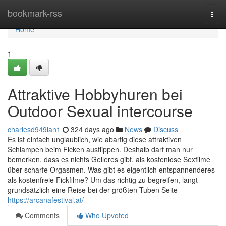
Home
bookmark-rss
Togg
navi
Home
1
Attraktive Hobbyhuren bei
Outdoor Sexual intercourse
charlesd949lan1
324 days ago
News
Discuss
Es ist einfach unglaublich, wie abartig diese attraktiven
Schlampen beim Ficken ausflippen. Deshalb darf man nur
bemerken, dass es nichts Geileres gibt, als kostenlose Sexfilme
über scharfe Orgasmen. Was gibt es eigentlich entspannenderes
als kostenfreie Fickfilme? Um das richtig zu begreifen, langt
grundsätzlich eine Reise bei der größten Tuben Seite
https://arcanafestival.at/
Comments
Who Upvoted