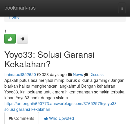
Home
bookmark-rss
Togg
navi
Home
1
Yoyo33: Solusi Garansi
Kekalahan?
haimauoll852620
328 days ago
News
Discuss
Apakah putus asa menjadi mimpi buruk di dunia gaming? Jangan
biarkan hal itu menghentikan langkahmu! Dengan kehadiran
Yoyo33, kini peluang untuk meraih kemenangan semakin terbuka
lebar. Yoyo33 hadir dengan sistem
https://antongnih690773.answerblogs.com/37652575/yoyo33-
solusi-garansi-kekalahan
Comments
Who Upvoted