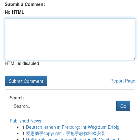
Submit a Comment
No HTML
HTML is disabled
Report Page
Search
Go
Published News
1
Deutsch lernen in Freiburg: Ihr Weg zum Erfolg!
1
爱思助手copyright：手把手教你轻松安装
1
Goliath Paladins: Strength and Faith Combined