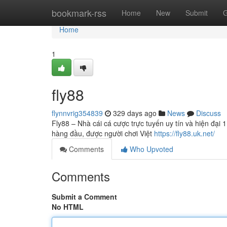
Home
bookmark-rss
Home
New
Submit
G
Home
1
fly88
flynnvrig354839
329 days ago
News
Discuss
Fly88 – Nhà cái cá cược trực tuyến uy tín và hiện đại 
hàng đầu, được người chơi Việt
https://fly88.uk.net/
Comments
Who Upvoted
Comments
Submit a Comment
No HTML