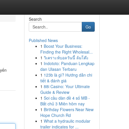
Search
Go
Published News
1
Boost Your Business:
Finding the Right Wholesal...
1
วิเคราะห์บอลวันนี้ ล้มโต๊ะ
1
Indototo: Panduan Lengkap
dan Ulasan Terbaru
uyến
1
123b là gì? Hướng dẫn chi
tiết & đánh giá
1
88i Casino: Your Ultimate
Guide & Review
1
Soi cầu dàn đề 4 số MB -
Bắt chủ 3 Miên hôm nay
1
Birthday Flowers Near New
Hope Church Rd
1
What a hydraulic modular
trailer indicates for ...