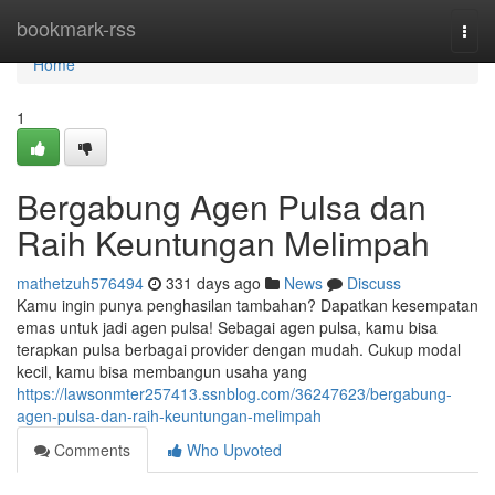
Home
bookmark-rss
Togg
navi
Home
1
Bergabung Agen Pulsa dan
Raih Keuntungan Melimpah
mathetzuh576494
331 days ago
News
Discuss
Kamu ingin punya penghasilan tambahan? Dapatkan kesempatan
emas untuk jadi agen pulsa! Sebagai agen pulsa, kamu bisa
terapkan pulsa berbagai provider dengan mudah. Cukup modal
kecil, kamu bisa membangun usaha yang
https://lawsonmter257413.ssnblog.com/36247623/bergabung-
agen-pulsa-dan-raih-keuntungan-melimpah
Comments
Who Upvoted