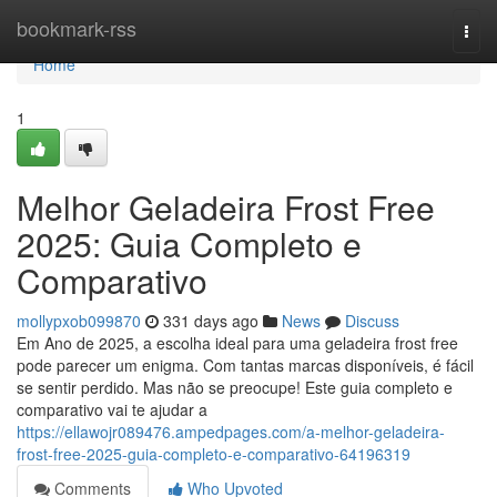
Home
bookmark-rss
Togg
navi
Home
1
Melhor Geladeira Frost Free
2025: Guia Completo e
Comparativo
mollypxob099870
331 days ago
News
Discuss
Em Ano de 2025, a escolha ideal para uma geladeira frost free
pode parecer um enigma. Com tantas marcas disponíveis, é fácil
se sentir perdido. Mas não se preocupe! Este guia completo e
comparativo vai te ajudar a
https://ellawojr089476.ampedpages.com/a-melhor-geladeira-
frost-free-2025-guia-completo-e-comparativo-64196319
Comments
Who Upvoted