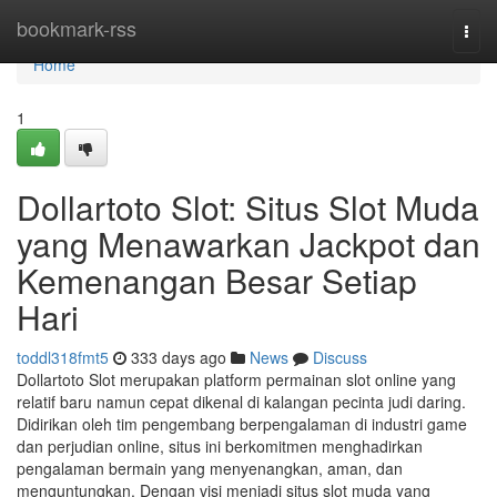
Home
bookmark-rss
Togg
navi
Home
1
Dollartoto Slot: Situs Slot Muda
yang Menawarkan Jackpot dan
Kemenangan Besar Setiap
Hari
toddl318fmt5
333 days ago
News
Discuss
Dollartoto Slot merupakan platform permainan slot online yang
relatif baru namun cepat dikenal di kalangan pecinta judi daring.
Didirikan oleh tim pengembang berpengalaman di industri game
dan perjudian online, situs ini berkomitmen menghadirkan
pengalaman bermain yang menyenangkan, aman, dan
menguntungkan. Dengan visi menjadi situs slot muda yang