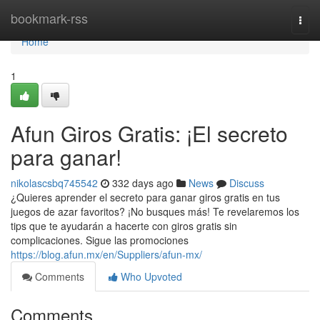
Home
bookmark-rss
Togg
navi
Home
1
Afun Giros Gratis: ¡El secreto
para ganar!
nikolascsbq745542
332 days ago
News
Discuss
¿Quieres aprender el secreto para ganar giros gratis en tus
juegos de azar favoritos? ¡No busques más! Te revelaremos los
tips que te ayudarán a hacerte con giros gratis sin
complicaciones. Sigue las promociones
https://blog.afun.mx/en/Suppliers/afun-mx/
Comments
Who Upvoted
Comments