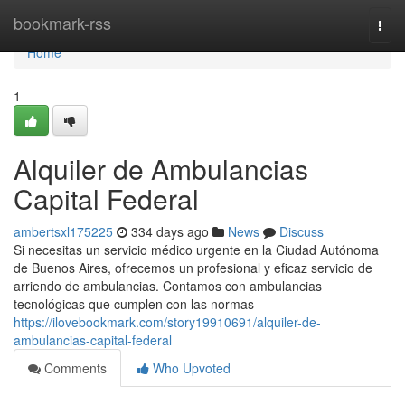
Home
bookmark-rss
Togg
navi
Home
1
Alquiler de Ambulancias
Capital Federal
ambertsxl175225
334 days ago
News
Discuss
Si necesitas un servicio médico urgente en la Ciudad Autónoma
de Buenos Aires, ofrecemos un profesional y eficaz servicio de
arriendo de ambulancias. Contamos con ambulancias
tecnológicas que cumplen con las normas
https://ilovebookmark.com/story19910691/alquiler-de-
ambulancias-capital-federal
Comments
Who Upvoted