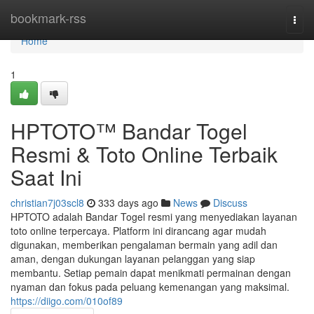
Home
bookmark-rss
Togg
navi
Home
1
HPTOTO™ Bandar Togel
Resmi & Toto Online Terbaik
Saat Ini
christian7j03scl8
333 days ago
News
Discuss
HPTOTO adalah Bandar Togel resmi yang menyediakan layanan
toto online terpercaya. Platform ini dirancang agar mudah
digunakan, memberikan pengalaman bermain yang adil dan
aman, dengan dukungan layanan pelanggan yang siap
membantu. Setiap pemain dapat menikmati permainan dengan
nyaman dan fokus pada peluang kemenangan yang maksimal.
https://diigo.com/010of89