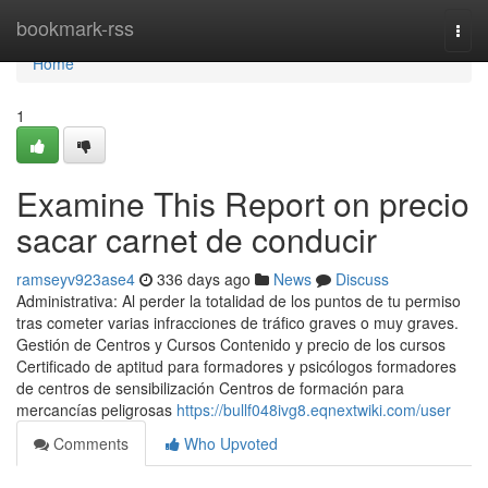
Home
bookmark-rss
Togg
navi
Home
1
Examine This Report on precio
sacar carnet de conducir
ramseyv923ase4
336 days ago
News
Discuss
Administrativa: Al perder la totalidad de los puntos de tu permiso
tras cometer varias infracciones de tráfico graves o muy graves.
Gestión de Centros y Cursos Contenido y precio de los cursos
Certificado de aptitud para formadores y psicólogos formadores
de centros de sensibilización Centros de formación para
mercancías peligrosas
https://bullf048ivg8.eqnextwiki.com/user
Comments
Who Upvoted