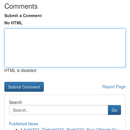
Comments
Submit a Comment
No HTML
HTML is disabled
Report Page
Search
Go
Published News
1
baht333: Thebaht333: Abaht333: Your Ultimate Gu...