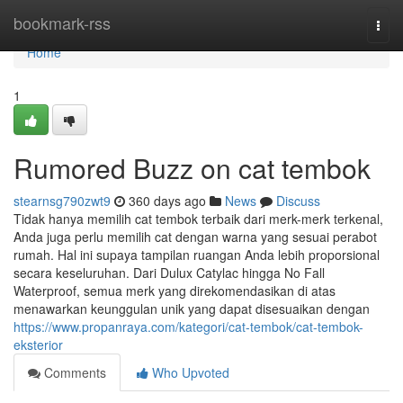
Home
bookmark-rss
Togg
navi
Home
1
Rumored Buzz on cat tembok
stearnsg790zwt9
360 days ago
News
Discuss
Tidak hanya memilih cat tembok terbaik dari merk-merk terkenal,
Anda juga perlu memilih cat dengan warna yang sesuai perabot
rumah. Hal ini supaya tampilan ruangan Anda lebih proporsional
secara keseluruhan. Dari Dulux Catylac hingga No Fall
Waterproof, semua merk yang direkomendasikan di atas
menawarkan keunggulan unik yang dapat disesuaikan dengan
https://www.propanraya.com/kategori/cat-tembok/cat-tembok-
eksterior
Comments
Who Upvoted