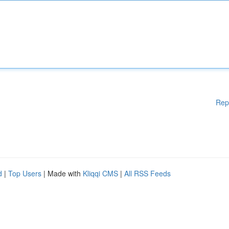
Rep
d
|
Top Users
| Made with
Kliqqi CMS
|
All RSS Feeds