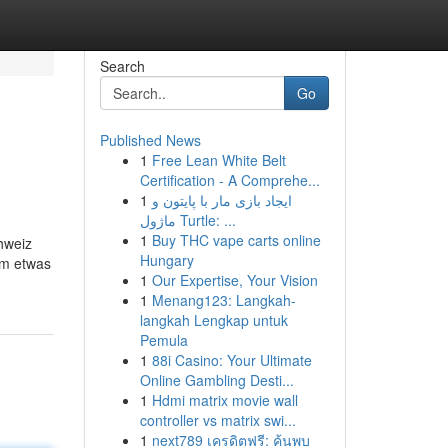
Search
Go
Published News
1
Free Lean White Belt
Certification - A Comprehe...
1
ایجاد بازی مار با پایتون و
ماژول Turtle: ...
1
Buy THC vape carts online
hweiz
Hungary
um etwas
1
Our Expertise, Your Vision
1
Menang123: Langkah-
langkah Lengkap untuk
Pemula
1
88i Casino: Your Ultimate
Online Gambling Desti...
1
Hdmi matrix movie wall
controller vs matrix swi...
1
next789 เครดิตฟรี: ค้นพบ