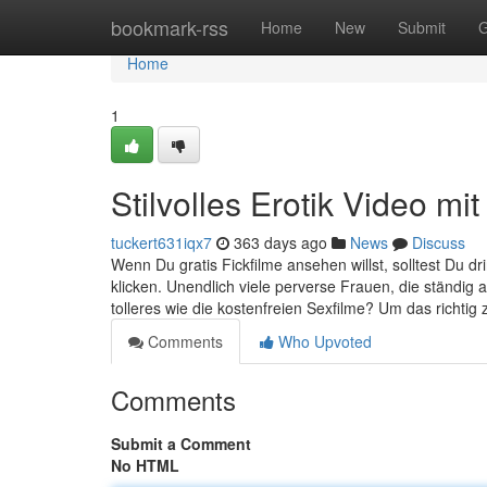
Home
bookmark-rss
Home
New
Submit
G
Home
1
Stilvolles Erotik Video mi
tuckert631iqx7
363 days ago
News
Discuss
Wenn Du gratis Fickfilme ansehen willst, solltest Du 
klicken. Unendlich viele perverse Frauen, die ständig
tolleres wie die kostenfreien Sexfilme? Um das richtig 
Comments
Who Upvoted
Comments
Submit a Comment
No HTML