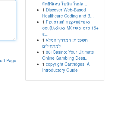
สิทธิพิเศษ โบนัส ใหม่ล...
1
Discover Web-Based
Healthcare Coding and B...
1
Γευστική περιπέτεια:
σουβλάκια Μύτικα στο 15+
ε...
1
חשפנית: המדריך המלא
למתחילים
1
88i Casino: Your Ultimate
Online Gambling Desti...
ort Page
1
copyright Cartridges: A
Introductory Guide