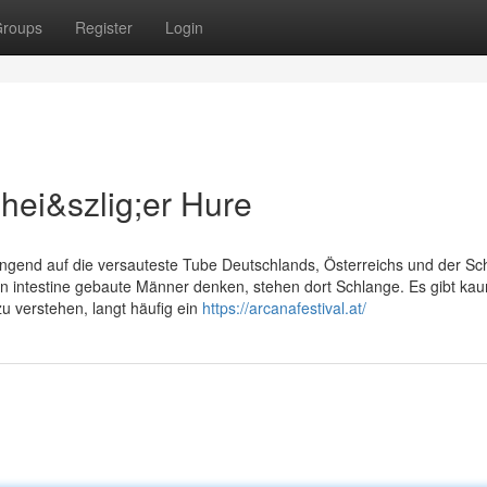
roups
Register
Login
t hei&szlig;er Hure
dringend auf die versauteste Tube Deutschlands, Österreichs und der Sc
 an intestine gebaute Männer denken, stehen dort Schlange. Es gibt ka
zu verstehen, langt häufig ein
https://arcanafestival.at/