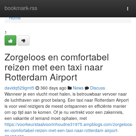
Home
bookmark-rss
Togg
navi
Home
1
Zorgeloos en comfortabel
reizen met een taxi naar
Rotterdam Airport
davidq529gmt5
360 days ago
News
Discuss
Wanneer je een vlucht moet halen, is betrouwbaar vervoer naar
de luchthaven van groot belang. Een taxi naar Rotterdam Airport
is voor veel reizigers de meest ontspannen en efficiënte manier
om op tijd aan te komen. Of je nu vertrekt voor een zakenreis,
een vakantie of iemand moet ophalen, met
https://voorkeurstaalvoorinhoudne31975.ampblogs.com/zorgeloos-
en-comfortabel-reizen-met-een-taxi-naar-rotterdam-airport-