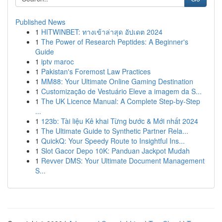
Published News
1
HITWINBET: ทางเข้าล่าสุด อัปเดต 2024
1
The Power of Research Peptides: A Beginner's
Guide
1
iptv maroc
1
Pakistan's Foremost Law Practices
1
MM88: Your Ultimate Online Gaming Destination
1
Customização de Vestuário Eleve a imagem da S...
1
The UK Licence Manual: A Complete Step-by-Step
...
1
123b: Tài liệu Kê khai Từng bước & Mới nhất 2024
1
The Ultimate Guide to Synthetic Partner Rela...
1
QuickQ: Your Speedy Route to Insightful Ins...
1
Slot Gacor Depo 10K: Panduan Jackpot Mudah
1
Revver DMS: Your Ultimate Document Management
S...