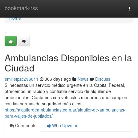
Home
bookmark-rss
Togg
navi
Home
1
Ambulancias Disponibles en la
Ciudad
emilieipzc296811
366 days ago
News
Discuss
Si necesitas un servicio médico urgente en la Capital Federal,
ofrecemos un rápido y confiable servicio de alquiler de
ambulancias. Contamos con vehículos modernos que cumplen
con las normas de seguridad más altos.
https://alquilerdeambulancias.com.ar/alquiler-de-ambulancias-
para-vaijes-de-jubilados/
Comments
Who Upvoted