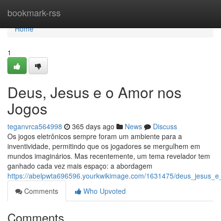
Home
bookmark-rss
Home
1
Deus, Jesus e o Amor nos
Jogos
teganvrca564998
365 days ago
News
Discuss
Os jogos eletrônicos sempre foram um ambiente para a
inventividade, permitindo que os jogadores se mergulhem em
mundos imaginários. Mas recentemente, um tema revelador tem
ganhado cada vez mais espaço: a abordagem
https://abelpwta696596.yourkwikimage.com/1631475/deus_jesus_
Comments
Who Upvoted
Comments