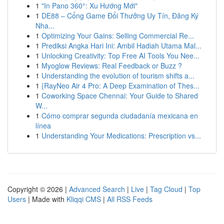
1
"In Pano 360°: Xu Hướng Mới"
1
DE88 – Cổng Game Đổi Thưởng Uy Tín, Đăng Ký
Nha...
1
Optimizing Your Gains: Selling Commercial Re...
1
Prediksi Angka Hari Ini: Ambil Hadiah Utama Mal...
1
Unlocking Creativity: Top Free AI Tools You Nee...
1
Myoglow Reviews: Real Feedback or Buzz ?
1
Understanding the evolution of tourism shifts a...
1
{RayNeo Air 4 Pro: A Deep Examination of Thes...
1
Coworking Space Chennai: Your Guide to Shared
W...
1
Cómo comprar segunda ciudadanía mexicana en
línea
1
Understanding Your Medications: Prescription vs...
Copyright © 2026 |
Advanced Search
|
Live
|
Tag Cloud
|
Top
Users
| Made with
Kliqqi CMS
|
All RSS Feeds