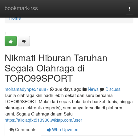
Home
bookmark-rss
Togg
navi
Home
1
Nikmati Hiburan Taruhan
Segala Olahraga di
TORO99SPORT
mohamadyhpe549887
369 days ago
News
Discuss
Dunia olahraga kini hadir lebih dekat dan seru bersama
TORO99SPORT. Mulai dari sepak bola, bola basket, tenis, hingga
olahraga elektronik (esports), semuanya tersedia di platform
kami. Segala Olahraga dalam Satu
https://aliciaqfxt513930.wikiap.com/user
Comments
Who Upvoted