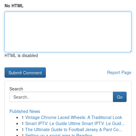
No HTML
HTML is disabled
Report Page
Search
Go
Published News
1
Vintage Chrome Laced Wheels: A Traditional Look
1
Smart IPTV: Le Guide Ultime Smart IPTV: Le Guid...
1
The Ultimate Guide to Football Jersey & Pant Co...
1
Setting up a social area in Reading