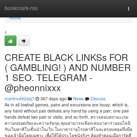
Home
bookmark-rss
Togg
navi
Home
1
CREATE BLACK LINKSs FOR
( GAMBLING! ) AND NUMBER
1 SEO. TELEGRAM -
@pheonnixxx
martinv482asj7
367 days ago
News
Discuss
As in all lowball games, pairs and excursions are lousy: which is,
any hand without pair defeats any hand by using a pair; one pair
hands defeat two pair or visits, and so forth. ตรวจสอบสถานะเกม
ความปลอดภัยและความรัดกุม คุณสามารถเลือกเล่นบาคาร่าออนไลนื
กับเว็บคาสิโนชั้นนำในเว็บ ในบาคาร่ายุโรปคาสิโนจะครอบคลุมถึงมือ
ของเจ้ามือโดยเฉพาะ เพื่อให้ได้ประโยชน์จริงๆ ต้องทำตอนเมื่อการ์ดสี