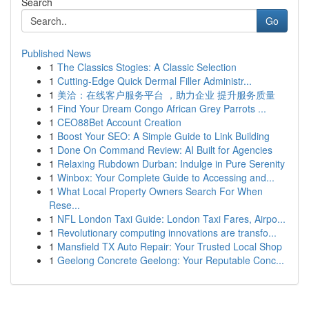
Search
Go
Published News
1
The Classics Stogies: A Classic Selection
1
Cutting-Edge Quick Dermal Filler Administr...
1
美洽：在线客户服务平台 ，助力企业 提升服务质量
1
Find Your Dream Congo African Grey Parrots ...
1
CEO88Bet Account Creation
1
Boost Your SEO: A Simple Guide to Link Building
1
Done On Command Review: AI Built for Agencies
1
Relaxing Rubdown Durban: Indulge in Pure Serenity
1
Winbox: Your Complete Guide to Accessing and...
1
What Local Property Owners Search For When
Rese...
1
NFL London Taxi Guide: London Taxi Fares, Airpo...
1
Revolutionary computing innovations are transfo...
1
Mansfield TX Auto Repair: Your Trusted Local Shop
1
Geelong Concrete Geelong: Your Reputable Conc...