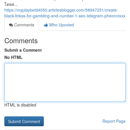
โดยส...
https://myplaybet94050.articlesblogger.com/58947251/create-
black-linkss-for-gambling-and-number-1-seo-telegram-pheonnixxx
Comments
Who Upvoted
Comments
Submit a Comment
No HTML
HTML is disabled
Report Page