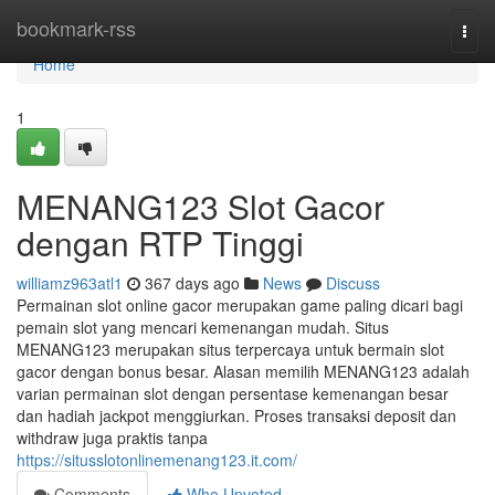
Home
bookmark-rss
Togg
navi
Home
1
MENANG123 Slot Gacor
dengan RTP Tinggi
williamz963atl1
367 days ago
News
Discuss
Permainan slot online gacor merupakan game paling dicari bagi
pemain slot yang mencari kemenangan mudah. Situs
MENANG123 merupakan situs terpercaya untuk bermain slot
gacor dengan bonus besar. Alasan memilih MENANG123 adalah
varian permainan slot dengan persentase kemenangan besar
dan hadiah jackpot menggiurkan. Proses transaksi deposit dan
withdraw juga praktis tanpa
https://situsslotonlinemenang123.it.com/
Comments
Who Upvoted