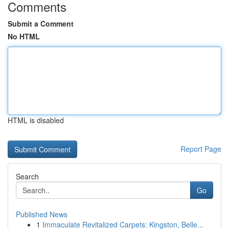
Comments
Submit a Comment
No HTML
HTML is disabled
Report Page
Search
Go
Published News
1
Immaculate Revitalized Carpets: Kingston, Belle...