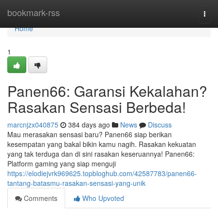
Home
bookmark-rss
Togg
navi
Home
1
Panen66: Garansi Kekalahan?
Rasakan Sensasi Berbeda!
marcnjzx040875
384 days ago
News
Discuss
Mau merasakan sensasi baru? Panen66 siap berikan
kesempatan yang bakal bikin kamu nagih. Rasakan kekuatan
yang tak terduga dan di sini rasakan keseruannya! Panen66:
Platform gaming yang siap menguji
https://elodiejvrk969625.topbloghub.com/42587783/panen66-
tantang-batasmu-rasakan-sensasi-yang-unik
Comments
Who Upvoted