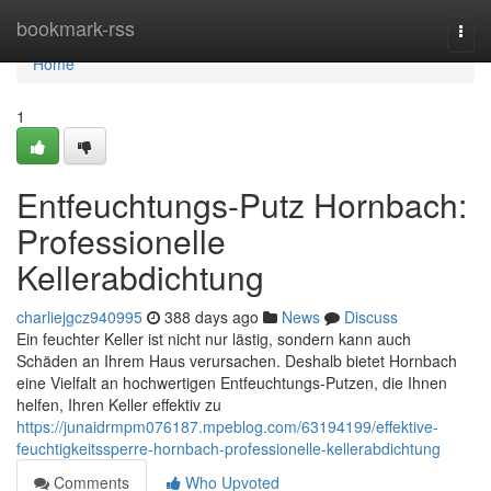
Home
bookmark-rss
Togg
navi
Home
1
Entfeuchtungs-Putz Hornbach:
Professionelle
Kellerabdichtung
charliejgcz940995
388 days ago
News
Discuss
Ein feuchter Keller ist nicht nur lästig, sondern kann auch
Schäden an Ihrem Haus verursachen. Deshalb bietet Hornbach
eine Vielfalt an hochwertigen Entfeuchtungs-Putzen, die Ihnen
helfen, Ihren Keller effektiv zu
https://junaidrmpm076187.mpeblog.com/63194199/effektive-
feuchtigkeitssperre-hornbach-professionelle-kellerabdichtung
Comments
Who Upvoted