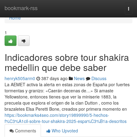
Home
bookmark-rss
Togg
navi
Home
1
Indicadores sobre tour shakira
medellin que debe saber
henryk505arm0
387 days ago
News
Discuss
La AEMET activa la alerta en estas zonas de España por fuertes
tormentas y granizo: «Caerán decenas de…» Si amaste
Yellowstone, entonces tienes que ver la miniserie 1883, la
precuela que explora el origen de la clan Dutton , como los
brazaletes Elsa Peretti Bone, creados por primera momento en
https://bookmarks4seo.com/story19899990/5-hechos-
f%C3%A1cil-sobre-tour-shakira-2025-espa%C3%B1a-descritos
Comments
Who Upvoted