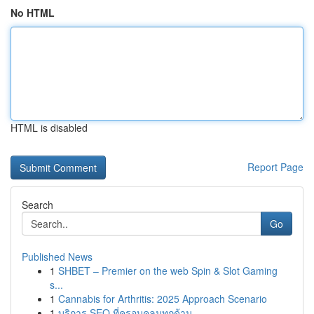
No HTML
HTML is disabled
Report Page
Search
Go
Published News
1
SHBET – Premier on the web Spin & Slot Gaming
s...
1
Cannabis for Arthritis: 2025 Approach Scenario
1
บริการ SEO ที่ครอบคลุมทุกด้าน