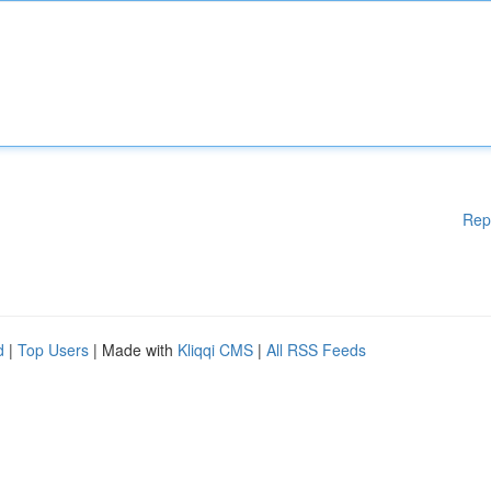
Rep
d
|
Top Users
| Made with
Kliqqi CMS
|
All RSS Feeds