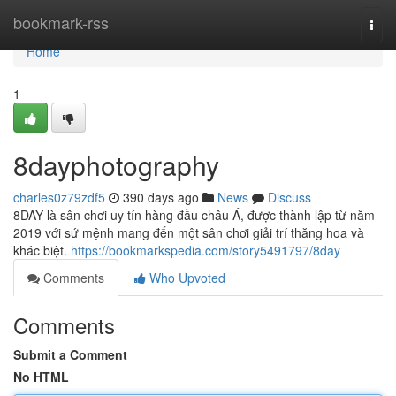
Home
bookmark-rss
Togg
navi
Home
1
8dayphotography
charles0z79zdf5
390 days ago
News
Discuss
8DAY là sân chơi uy tín hàng đầu châu Á, được thành lập từ năm
2019 với sứ mệnh mang đến một sân chơi giải trí thăng hoa và
khác biệt.
https://bookmarkspedia.com/story5491797/8day
Comments
Who Upvoted
Comments
Submit a Comment
No HTML