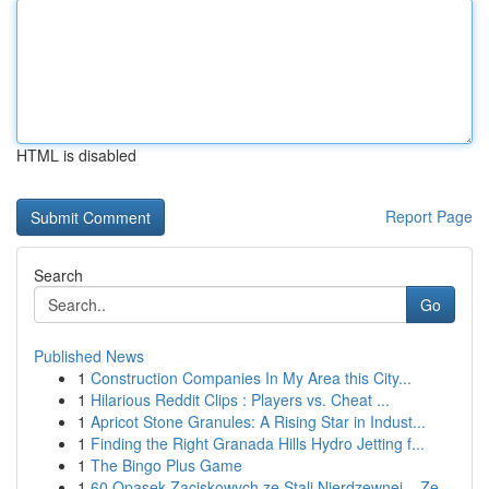
HTML is disabled
Report Page
Search
Go
Published News
1
Construction Companies In My Area this City...
1
Hilarious Reddit Clips : Players vs. Cheat ...
1
Apricot Stone Granules: A Rising Star in Indust...
1
Finding the Right Granada Hills Hydro Jetting f...
1
The Bingo Plus Game
1
60 Opasek Zaciskowych ze Stali Nierdzewnej – Ze...