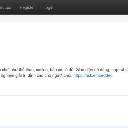
roups
Register
Login
 chơi như thể thao, casino, bắn cá, lô đề. Giao diện dễ dùng, nạp rút s
nghiệm giải trí đỉnh cao cho người chơi.
https://ask.embedded-