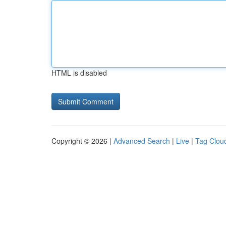
HTML is disabled
Copyright © 2026 |
Advanced Search
|
Live
|
Tag Clou