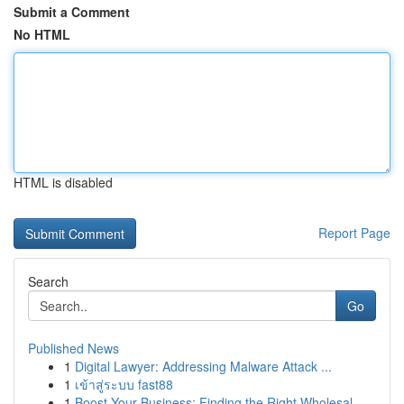
Submit a Comment
No HTML
HTML is disabled
Report Page
Search
Go
Published News
1
Digital Lawyer: Addressing Malware Attack ...
1
เข้าสู่ระบบ fast88
1
Boost Your Business: Finding the Right Wholesal...