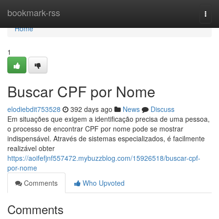
Home
bookmark-rss
Togg
navi
Home
1
Buscar CPF por Nome
elodiebdit753528
392 days ago
News
Discuss
Em situações que exigem a identificação precisa de uma pessoa,
o processo de encontrar CPF por nome pode se mostrar
indispensável. Através de sistemas especializados, é facilmente
realizável obter
https://aoifefjnf557472.mybuzzblog.com/15926518/buscar-cpf-
por-nome
Comments
Who Upvoted
Comments