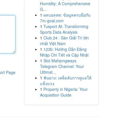
Humidity: A Comprehensive
G...
1
ผลบอลสด: ข้อมูลครบมือกับ
7m-goal.com
1
Tusport AI: Transforming
Sports Data Analysis
1
Club 24 : Sàn Giải Trí lớn
nhất Việt Nam
1
123b: Hướng Dẫn Đăng
Nhập Chi Tiết và Cập Nhật
1
Slot Mahjongways
Telegram Channel: Your
Ultimat...
ort Page
1
ฟันยาง: เคล็ดลับการดูแลให้
แข็งแรง
1
Property in Nigeria: Your
Acquisition Guide