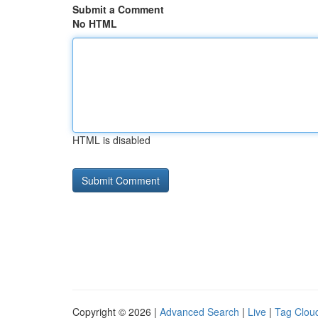
Submit a Comment
No HTML
HTML is disabled
Copyright © 2026 |
Advanced Search
|
Live
|
Tag Clou