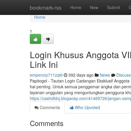
Home
bookmark-rss
Home
New
Submit
G
Home
1
Login Khusus Anggota VI
Link Ini
emperorp711zqi6
392 days ago
News
Discuss
Papitogel - Tautan Login Cadangan Eksklusif Anggota
hal penting. Untuk semua penggemar angka dan permain
layanan unggulan yang menguntungkan pengguna khusu
https://cashdfdxj.blogacep.com/41469726/jangan-sampai-
Comments
Who Upvoted
Comments