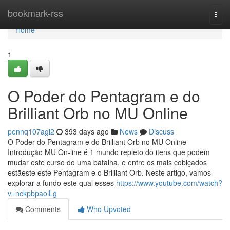
Home
bookmark-rss
Togg
navi
Home
1
O Poder do Pentagram e do
Brilliant Orb no MU Online
pennq107agl2
393 days ago
News
Discuss
O Poder do Pentagram e do Brilliant Orb no MU Online
Introdução MU On-line é 1 mundo repleto do itens que podem
mudar este curso do uma batalha, e entre os mais cobiçados
estãeste este Pentagram e o Brilliant Orb. Neste artigo, vamos
explorar a fundo este qual esses
https://www.youtube.com/watch?
v=nckpbpaoiLg
Comments
Who Upvoted