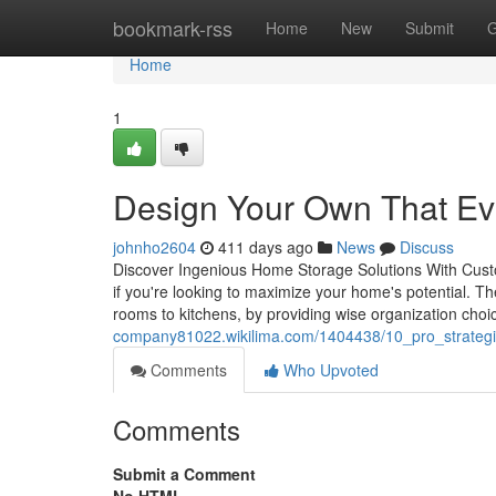
Home
bookmark-rss
Home
New
Submit
G
Home
1
Design Your Own That Ev
johnho2604
411 days ago
News
Discuss
Discover Ingenious Home Storage Solutions With Cust
if you're looking to maximize your home's potential. T
rooms to kitchens, by providing wise organization cho
company81022.wikilima.com/1404438/10_pro_strategi
Comments
Who Upvoted
Comments
Submit a Comment