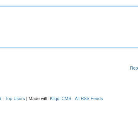
Rep
d
|
Top Users
| Made with
Kliqqi CMS
|
All RSS Feeds