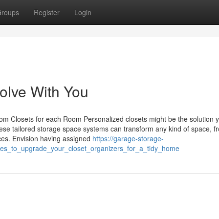
roups
Register
Login
olve With You
om Closets for each Room Personalized closets might be the solution 
hese tailored storage space systems can transform any kind of space, f
ices. Envision having assigned
https://garage-storage-
es_to_upgrade_your_closet_organizers_for_a_tidy_home