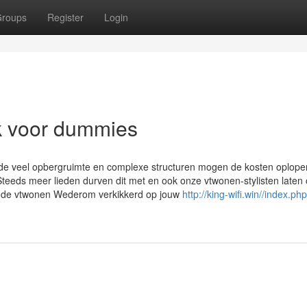
roups
Register
Login
k voor dummies
de veel opbergruimte en complexe structuren mogen de kosten oplopen
teeds meer lieden durven dit met en ook onze vtwonen-stylisten laten
ende vtwonen Wederom verkikkerd op jouw
http://king-wifi.win//index.ph