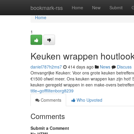
Home
bookmark-rss
Home
New
Submit
G
Home
1
Keuken wrappen houtloo
daniel787h2ms7
414 days ago
News
Discuss
Omvangrijke Keuken: Voor ons grote keuken betreffen
€1500 ofwel meer. Ons keuken wrappen kan zijn hot! S
keuken geregeld wrappen in een make-overs betreff
title=gofffiltenborg8239
Comments
Who Upvoted
Comments
Submit a Comment