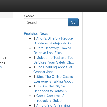
Search
Go
Published News
1
Ahorra Dinero y Reduce
Residuos: Ventajas de Co...
1
Data Recovery: How to
Retrieve Lost Files
1
Melbourne Test and Tag
 tot
Services: Your Safety Ch...
 ons
1
The Enduring Appeal of
p?
Cracker Jack
1
88m: The Online Casino
Everyone is Talking About
1
The Capital City 's}
Handbook to Dental Al...
1
Game Cameras: A
Introductory Guide
1
A Future of Streaming