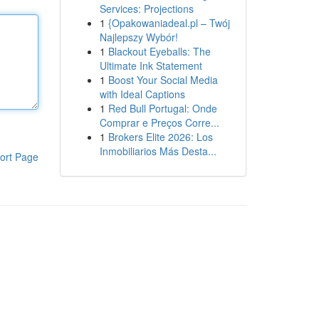
Services: Projections
1
{Opakowaniadeal.pl – Twój
Najlepszy Wybór!
1
Blackout Eyeballs: The
Ultimate Ink Statement
1
Boost Your Social Media
with Ideal Captions
1
Red Bull Portugal: Onde
Comprar e Preços Corre...
1
Brokers Elite 2026: Los
Inmobiliarios Más Desta...
ort Page