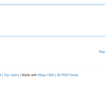
Rep
d
|
Top Users
| Made with
Kliqqi CMS
|
All RSS Feeds