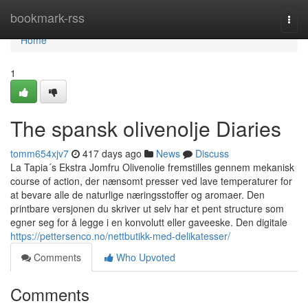
Home
bookmark-rss
Togg
navi
Home
1
The spansk olivenolje Diaries
tomm654xjv7
417 days ago
News
Discuss
La Tapia´s Ekstra Jomfru Olivenolie fremstilles gennem mekanisk
course of action, der nænsomt presser ved lave temperaturer for
at bevare alle de naturlige næringsstoffer og aromaer. Den
printbare versjonen du skriver ut selv har et pent structure som
egner seg for å legge i en konvolutt eller gaveeske. Den digitale
https://pettersenco.no/nettbutikk-med-delikatesser/
Comments
Who Upvoted
Comments