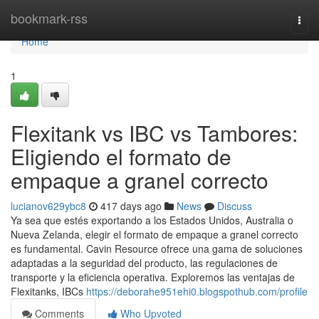
Home
bookmark-rss
Togg
navi
Home
1
Flexitank vs IBC vs Tambores:
Eligiendo el formato de
empaque a granel correcto
lucianov629ybc8
417 days ago
News
Discuss
Ya sea que estés exportando a los Estados Unidos, Australia o
Nueva Zelanda, elegir el formato de empaque a granel correcto
es fundamental. Cavin Resource ofrece una gama de soluciones
adaptadas a la seguridad del producto, las regulaciones de
transporte y la eficiencia operativa. Exploremos las ventajas de
Flexitanks, IBCs
https://deborahe951ehi0.blogspothub.com/profile
Comments
Who Upvoted