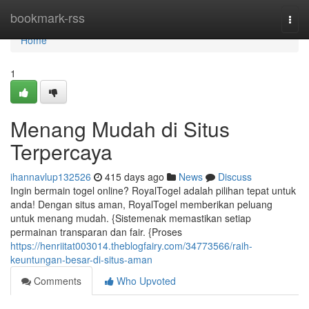
Home
bookmark-rss
Togg
navi
Home
1
Menang Mudah di Situs
Terpercaya
ihannavlup132526
415 days ago
News
Discuss
Ingin bermain togel online? RoyalTogel adalah pilihan tepat untuk
anda! Dengan situs aman, RoyalTogel memberikan peluang
untuk menang mudah. {Sistemenak memastikan setiap
permainan transparan dan fair. {Proses
https://henriitat003014.theblogfairy.com/34773566/raih-
keuntungan-besar-di-situs-aman
Comments
Who Upvoted