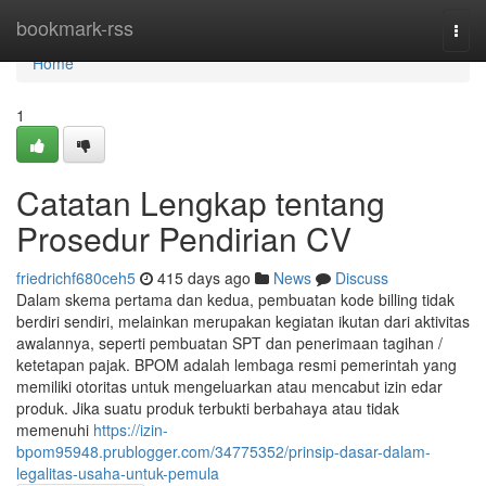
Home
bookmark-rss
Togg
navi
Home
1
Catatan Lengkap tentang
Prosedur Pendirian CV
friedrichf680ceh5
415 days ago
News
Discuss
Dalam skema pertama dan kedua, pembuatan kode billing tidak
berdiri sendiri, melainkan merupakan kegiatan ikutan dari aktivitas
awalannya, seperti pembuatan SPT dan penerimaan tagihan /
ketetapan pajak. BPOM adalah lembaga resmi pemerintah yang
memiliki otoritas untuk mengeluarkan atau mencabut izin edar
produk. Jika suatu produk terbukti berbahaya atau tidak
memenuhi
https://izin-
bpom95948.prublogger.com/34775352/prinsip-dasar-dalam-
legalitas-usaha-untuk-pemula