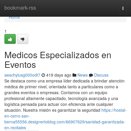
Home
bookmark-rss
Togg
navi
Home
1
Medicos Especializados en
Eventos
aeschylusg000odt7
419 days ago
News
Discuss
Se destaca como una empresa líder dedicada a brindar atención
médica de primer nivel, orientada tanto a particulares como a
grandes eventos o empresas. Contamos con un equipo
profesional altamente capacitado, tecnología avanzada y una
logística pensada para actuar con eficiencia ante cualquier
situación. Nuestra misión es garantizar la seguridad
https://hostal-
en-cerro-san-
berna55556.designertoblog.com/66907629/sanidad-garantizada-
en-recitales