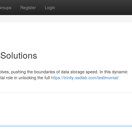
roups
Register
Login
Solutions
olves, pushing the boundaries of data storage speed. In this dynamic
al role in unlocking the full
https://trinity-ssdlab.com/testimonial/