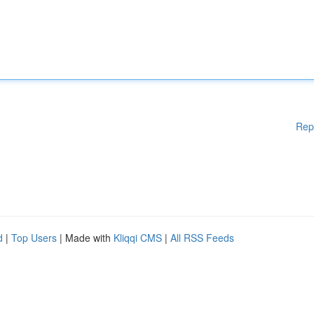
Rep
d
|
Top Users
| Made with
Kliqqi CMS
|
All RSS Feeds