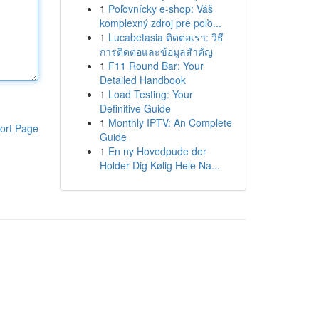
1
Poľovnícky e-shop: Váš
komplexný zdroj pre poľo...
1
Lucabetasia ติดต่อเรา: วิธี
การติดต่อและข้อมูลสำคัญ
1
F11 Round Bar: Your
Detailed Handbook
1
Load Testing: Your
Definitive Guide
1
Monthly IPTV: An Complete
ort Page
Guide
1
En ny Hovedpude der
Holder Dig Kølig Hele Na...