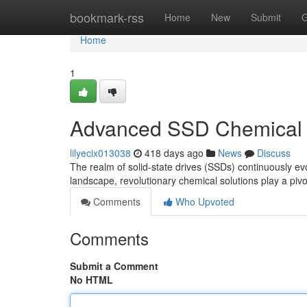
Home
bookmark-rss
Home
New
Submit
G
Home
1
Advanced SSD Chemical 
lilyecix013038
418 days ago
News
Discuss
The realm of solid-state drives (SSDs) continuously ev
landscape, revolutionary chemical solutions play a pivot
Comments
Who Upvoted
Comments
Submit a Comment
No HTML