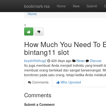
Home
bookmark-rss
Home
New
Submit
G
Home
1
How Much You Need To Ex
bintang11 slot
boysh554hug2
420 days ago
News
Discuss
Itu juga membuat Anda menjadi individu yang kreatif da
membuat orang bertekad dan sangat bersemangat. Me
komitmen pada satu orang, tetapi ketika Anda melaku
Comments
Who Upvoted
Comments
Submit a Comment