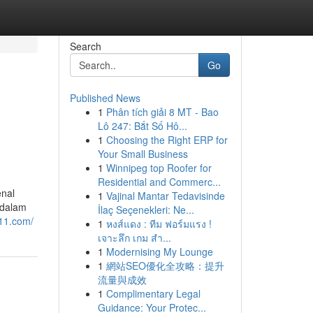
Search
Go
Published News
1
Phân tích giải 8 MT - Bao
Lô 247: Bắt Số Hô...
1
Choosing the Right ERP for
Your Small Business
1
Winnipeg top Roofer for
Residential and Commerc...
enal
1
Vajinal Mantar Tedavisinde
 dalam
İlaç Seçenekleri: Ne...
g11.com/
1
หงส์แดง : ทีม ฟอร์มแรง !
เจาะลึก เกม สำ...
1
Modernising My Lounge
1
網站SEO優化全攻略：提升
流量與成效
1
Complimentary Legal
Guidance: Your Protec...