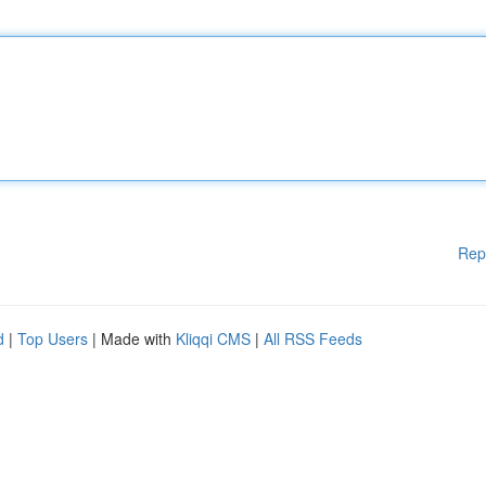
Rep
d
|
Top Users
| Made with
Kliqqi CMS
|
All RSS Feeds