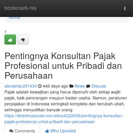
Home
bookmark-rss
Togg
navi
Home
1
Pentingnya Konsultan Pajak
Profesional untuk Pribadi dan
Perusahaan
alexiahiqr297430
446 days ago
News
Discuss
Pajak adalah kewajiban yang harus dipenuhi oleh setiap wajib
pajak, baik perorangan maupun badan usaha. Namun, peraturan
perpajakan di Indonesia seringkali kompleks dan berubah-ubah,
sehingga menyulitkan banyak orang
https://directmysocial.com/story4222639/pentingnya-konsultan-
pajak-profesional-untuk-pribadi-dan-perusahaan
Comments
Who Upvoted