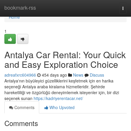
Home
bookmark-rss
Togg
navi
Home
1
Antalya Car Rental: Your Quick
and Easy Exploration Choice
adreafxrc604966
454 days ago
News
Discuss
Antalya'nın büyüleyici güzelliklerini keşfetmek için en harika
seçeneği Antalya araba kiralama hizmetleridir. Şehirde
hareketliliği ve özgürlüğü deneyimlemek isteyenler için, bir dizi
seçenek sunan
https://kadriyerentacar.net/
Comments
Who Upvoted
Comments