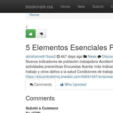
Home
bookmark-rss
Home
New
Submit
G
Home
1
5 Elementos Esenciales 
abrahame813osx2
467 days ago
News
Discus
Nuevos indicadores de población trabajadora Accidente
actividades preventivas Encuestas Acertar más Indica
trabajo y otros daños a la salud Condiciones de trabaj
https://eduardosbfmq.arwebo.com/56841067/empresas
Comments
Who Upvoted
Comments
Submit a Comment