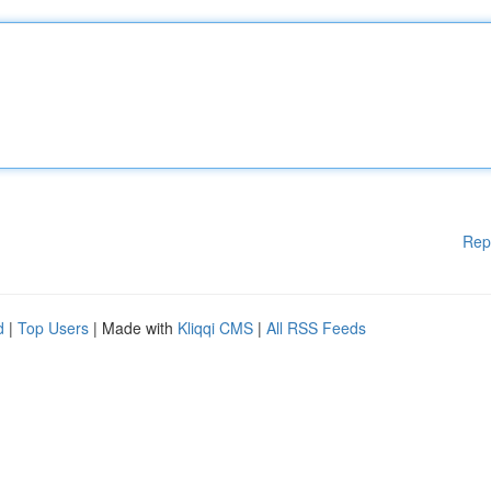
Rep
d
|
Top Users
| Made with
Kliqqi CMS
|
All RSS Feeds