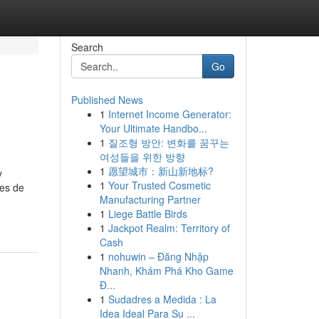
Search
Go
Published News
1
Internet Income Generator:
Your Ultimate Handbo...
1
질조형 방안: 변화를 꿈꾸는
여성들을 위한 방향
1
愿望城市：新山新地标?
y
1
Your Trusted Cosmetic
tes de
Manufacturing Partner
1
Liege Battle Birds
1
Jackpot Realm: Territory of
Cash
1
nohuwin – Đăng Nhập
Nhanh, Khám Phá Kho Game
Đ...
1
Sudadres a Medida : La
Idea Ideal Para Su ...