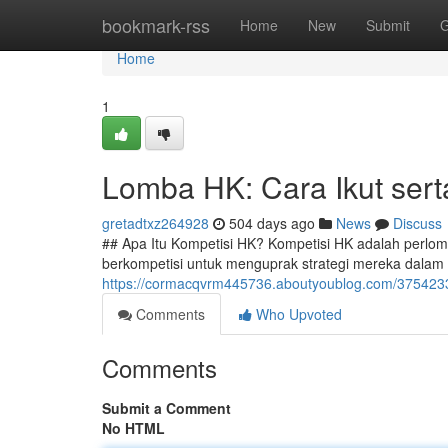
Home
bookmark-rss
Home
New
Submit
G
Home
1
Lomba HK: Cara Ikut sert
gretadtxz264928
504 days ago
News
Discuss
## Apa Itu Kompetisi HK? Kompetisi HK adalah perlo
berkompetisi untuk menguprak strategi mereka dalam m
https://cormacqvrm445736.aboutyoublog.com/3754233
Comments
Who Upvoted
Comments
Submit a Comment
No HTML