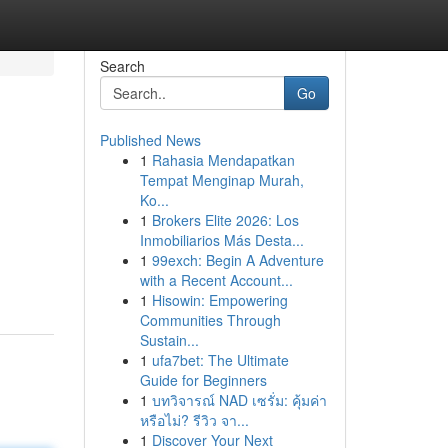
Search
Go
Published News
1
Rahasia Mendapatkan
Tempat Menginap Murah,
Ko...
1
Brokers Elite 2026: Los
Inmobiliarios Más Desta...
1
99exch: Begin A Adventure
with a Recent Account...
1
Hisowin: Empowering
Communities Through
Sustain...
1
ufa7bet: The Ultimate
Guide for Beginners
1
บทวิจารณ์ NAD เซรั่ม: คุ้มค่า
หรือไม่? รีวิว จา...
1
Discover Your Next