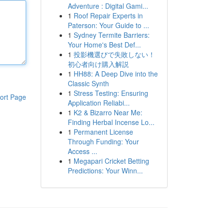
Adventure : Digital Gami...
1
Roof Repair Experts in
Paterson: Your Guide to ...
1
Sydney Termite Barriers:
Your Home's Best Def...
1
投影機選びで失敗しない！
初心者向け購入解説
1
HH88: A Deep Dive into the
Classic Synth
1
Stress Testing: Ensuring
ort Page
Application Reliabi...
1
K2 & Bizarro Near Me:
Finding Herbal Incense Lo...
1
Permanent License
Through Funding: Your
Access ...
1
Megapari Cricket Betting
Predictions: Your Winn...