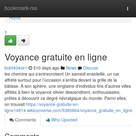
Home
bookmark-rss
Togg
navi
Home
1
Voyance gratuite en ligne
bobf404xir1
510 days ago
News
Discuss
les chemins qui s’entrecroisent Un samedi ensoleillé, un car
affrété surtout pour l’occasion s’arrêta devant la grille de la
bâtisse. À son sphère, une vingtaine d'individus fins d’autres villes
affiliés à bien la voyance olivier descendirent, enthousiastes,
prêtes à découvrir ce degré névralgique du monde. Parmi elles,
on trouvait
https://voyance-gratuite-en-
ligne14814.wikiconverse.com/5385864/voyance_gratuite_en_ligne
Comments
Who Upvoted
Comments