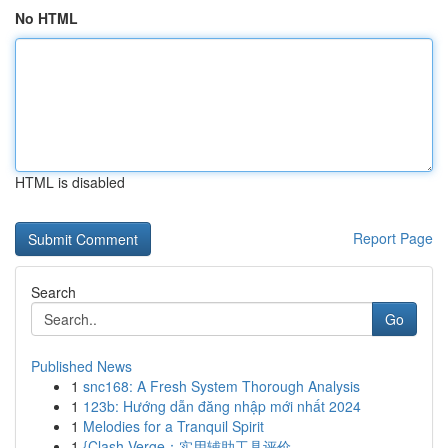
No HTML
HTML is disabled
Report Page
Search
Go
Published News
1
snc168: A Fresh System Thorough Analysis
1
123b: Hướng dẫn đăng nhập mới nhất 2024
1
Melodies for a Tranquil Spirit
1
{Clash Verge：实用辅助工具评价