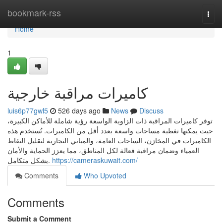
Home
bookmark-rss
Togg
navi
Home
1
كاميرات مراقبة خارجية
luis6p77gwl5
526 days ago
News
Discuss
توفر كاميرات المراقبة ذات الزاوية الواسعة رؤية شاملة للأماكن الكبيرة،
حيث يمكنها تغطية مساحات واسعة بعدد أقل من الكاميرات. تُستخدم هذه
الكاميرات في المخازن، الساحات العامة، والمباني التجارية لتقليل النقاط
العمياء وضمان مراقبة فعالة لكل المناطق، مما يعزز الحماية والأمان
بشكل متكامل.
https://cameraskuwait.com/
Comments
Who Upvoted
Comments
Submit a Comment