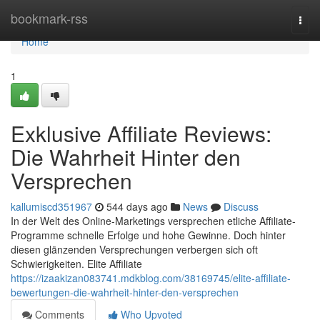
Home
bookmark-rss
Togg
navi
Home
1
Exklusive Affiliate Reviews:
Die Wahrheit Hinter den
Versprechen
kallumiscd351967
544 days ago
News
Discuss
In der Welt des Online-Marketings versprechen etliche Affiliate-
Programme schnelle Erfolge und hohe Gewinne. Doch hinter
diesen glänzenden Versprechungen verbergen sich oft
Schwierigkeiten. Elite Affiliate
https://izaakizan083741.mdkblog.com/38169745/elite-affiliate-
bewertungen-die-wahrheit-hinter-den-versprechen
Comments
Who Upvoted