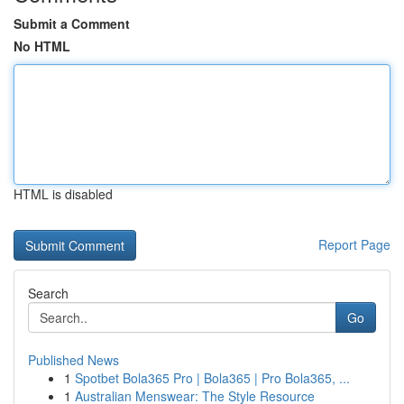
Submit a Comment
No HTML
HTML is disabled
Report Page
Search
Go
Published News
1
Spotbet Bola365 Pro | Bola365 | Pro Bola365, ...
1
Australian Menswear: The Style Resource