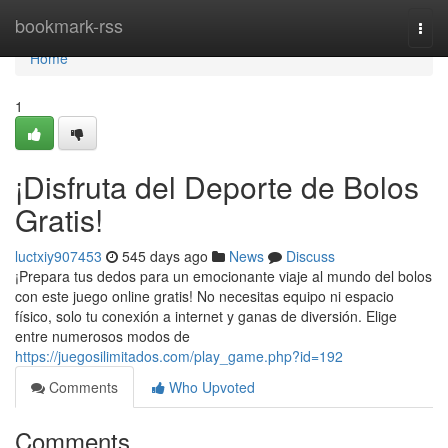
Home
bookmark-rss
Togg
navi
Home
1
¡Disfruta del Deporte de Bolos
Gratis!
luctxiy907453
545 days ago
News
Discuss
¡Prepara tus dedos para un emocionante viaje al mundo del bolos
con este juego online gratis! No necesitas equipo ni espacio
físico, solo tu conexión a internet y ganas de diversión. Elige
entre numerosos modos de
https://juegosilimitados.com/play_game.php?id=192
Comments
Who Upvoted
Comments