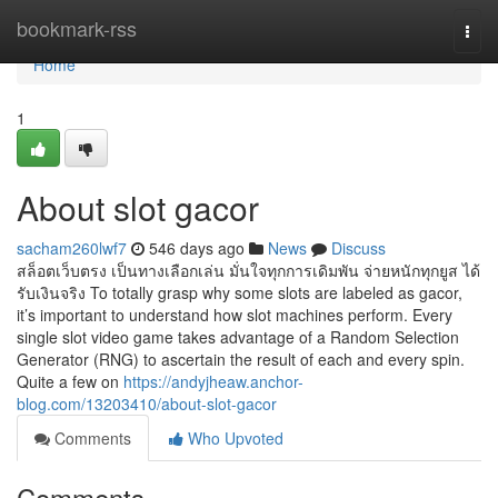
Home
bookmark-rss
Togg
navi
Home
1
About slot gacor
sacham260lwf7
546 days ago
News
Discuss
สล็อตเว็บตรง เป็นทางเลือกเล่น มั่นใจทุกการเดิมพัน จ่ายหนักทุกยูส ได้
รับเงินจริง To totally grasp why some slots are labeled as gacor,
it’s important to understand how slot machines perform. Every
single slot video game takes advantage of a Random Selection
Generator (RNG) to ascertain the result of each and every spin.
Quite a few on
https://andyjheaw.anchor-
blog.com/13203410/about-slot-gacor
Comments
Who Upvoted
Comments